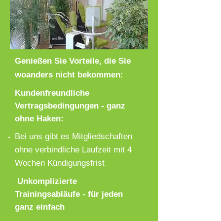
Genießen Sie Vorteile, die Sie
woanders nicht bekommen:
Kundenfreundliche
Vertragsbedingungen - ganz
ohne Haken:
Bei uns gibt es Mitgliedschaften
ohne verbindliche Laufzeit mit 4
Wochen Kündigungsfrist
Unkomplizierte
Trainingsabläufe - für jeden
ganz einfach