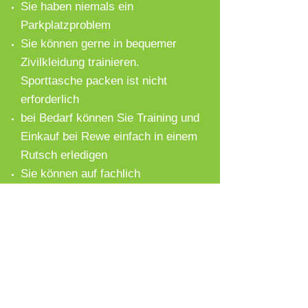
Sie haben niemals ein
Parkplatzproblem
Sie können gerne in bequemer
Zivilkleidung trainieren.
Sporttasche packen ist nicht
erforderlich
bei Bedarf können Sie Training und
Einkauf bei Rewe einfach in einem
Rutsch erledigen
Sie können auf fachlich
kompetente und menschlich
einfühlsame Betreuung vertrauen
Sie treffen viele nette Menschen,
die aus den gleichen Günden wie
auch Sie zu uns kommen - ohne
großen Stress einfach Muskeln
erhalten und beweglich bleiben,