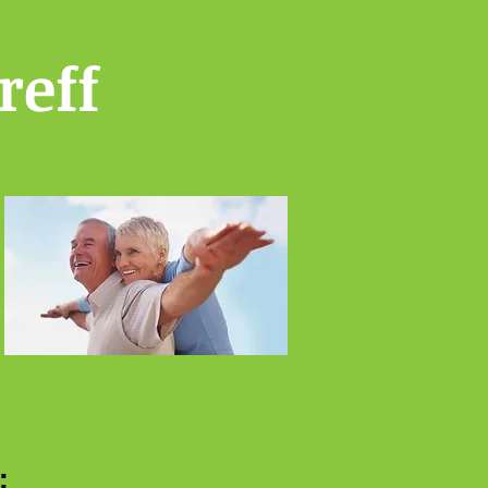
reff
: